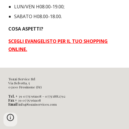
LUN/VEN H08.00-19.00;
SABATO H08.00-18.00.
COSA ASPETTI?
SCEGLI EVANGELISTO PER IL TUO SHOPPING
ONLINE.
Tozzi Service Srl
Via Selvotta, 5
03100 Frosinone (Fr)
Tel.
+ 39 0775/961108 - 0775/1882792
Fax
+ 39 0775/961108
Email
info@tozziservices.com